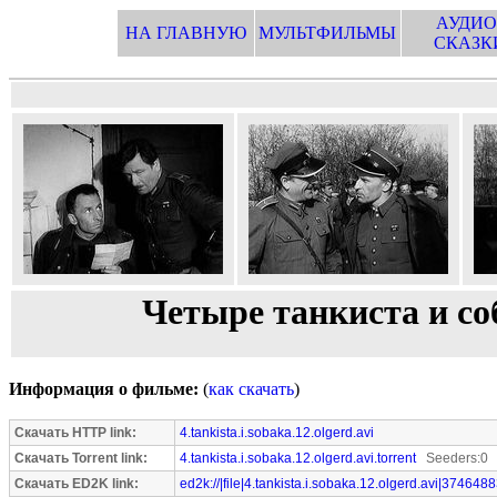
АУДИО
НА ГЛАВНУЮ
МУЛЬТФИЛЬМЫ
СКАЗК
Четыре танкиста и со
Информация о фильме:
(
как скачать
)
Скачать HTTP link:
4.tankista.i.sobaka.12.olgerd.avi
Скачать Torrent link:
4.tankista.i.sobaka.12.olgerd.avi.torrent
Seeders:0 
Скачать ED2K link:
ed2k://|file|4.tankista.i.sobaka.12.olgerd.avi|374648