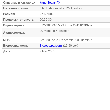
Описание в каталогах:
Кино-Театр.РУ
Название файла:
4.tankista.i.sobaka.12.olgerd.avi
Размер:
374648832
Продолжительность:
00:55:30
Видеоформат:
512x384 00:55:29 25fps XviD 842Kbps
30 Mono 48Kbps mp3
Аудиоформат:
MD5:
0ca03d9ae3e17abcde9e65d9f8ec9b8f
Видеофрагмент:
Видеофрагмент
(15-60 сек)
Дата:
7 Mar 2005