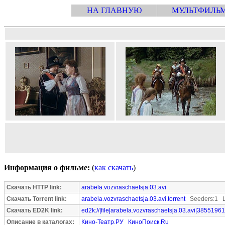
НА ГЛАВНУЮ
МУЛЬТФИЛЬ
Информация о фильме:
(
как скачать
)
Скачать HTTP link:
arabela.vozvraschaetsja.03.avi
Скачать Torrent link:
arabela.vozvraschaetsja.03.avi.torrent
Seeders:1 L
Скачать ED2K link:
ed2k://|file|arabela.vozvraschaetsja.03.avi|38551961
Описание в каталогах:
Кино-Театр.РУ
КиноПоиск.Ru