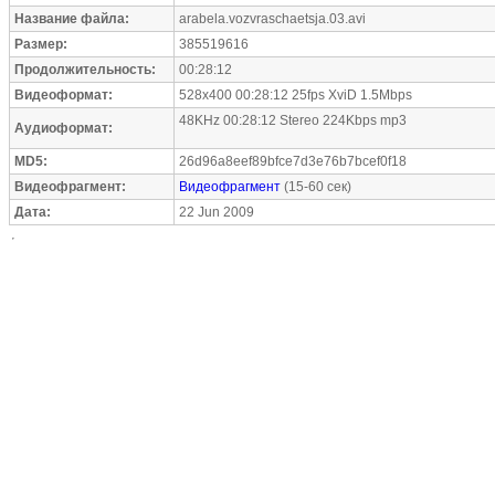
Название файла:
arabela.vozvraschaetsja.03.avi
Размер:
385519616
Продолжительность:
00:28:12
Видеоформат:
528x400 00:28:12 25fps XviD 1.5Mbps
48KHz 00:28:12 Stereo 224Kbps mp3
Аудиоформат:
MD5:
26d96a8eef89bfce7d3e76b7bcef0f18
Видеофрагмент:
Видеофрагмент
(15-60 сек)
Дата:
22 Jun 2009