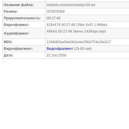
Название файла:
arabela.vozvraschaetsja.04.avi
Размер:
353978368
Продолжительность:
00:27:48
Видеоформат:
628x476 00:27:48 25fps XviD 1.4Mbps
48KHz 00:27:48 Stereo 192Kbps mp3
Аудиоформат:
MD5:
1248d63ad3de0b2e4e296d753e18e517
Видеофрагмент:
Видеофрагмент
(15-60 сек)
Дата:
22 Jun 2009