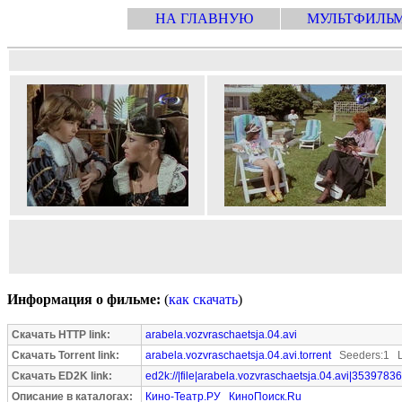
НА ГЛАВНУЮ
МУЛЬТФИЛЬ
Информация о фильме:
(
как скачать
)
Скачать HTTP link:
arabela.vozvraschaetsja.04.avi
Скачать Torrent link:
arabela.vozvraschaetsja.04.avi.torrent
Seeders:1 L
Скачать ED2K link:
ed2k://|file|arabela.vozvraschaetsja.04.avi|35397836
Описание в каталогах:
Кино-Театр.РУ
КиноПоиск.Ru