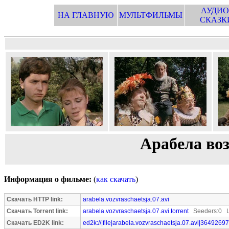
АУДИО
НА ГЛАВНУЮ
МУЛЬТФИЛЬМЫ
СКАЗК
Арабела воз
Информация о фильме:
(
как скачать
)
Скачать HTTP link:
arabela.vozvraschaetsja.07.avi
Скачать Torrent link:
arabela.vozvraschaetsja.07.avi.torrent
Seeders:0 L
Скачать ED2K link:
ed2k://|file|arabela.vozvraschaetsja.07.avi|36492697