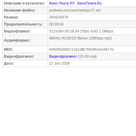
Описание в каталогах:
Кино-Театр.РУ
КиноПоиск.Ru
Название файла:
arabela.vozvraschaetsja.07.avi
Размер:
364926976
Продолжительность:
00:28:04
Видеоформат:
512x384 00:28:04 25fps XviD 1.5Mbps
48KHz 00:28:03 Stereo 128Kbps mp3
Аудиоформат:
MD5:
9460f5b8d0213a1dfb766df4a5a3817b
Видеофрагмент:
Видеофрагмент
(15-60 сек)
Дата:
22 Jun 2009