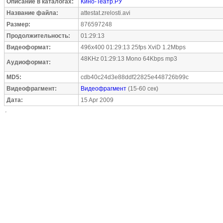
Описание в каталогах:
Кино-Театр.РУ
Название файла:
attestat.zrelosti.avi
Размер:
876597248
Продолжительность:
01:29:13
Видеоформат:
496x400 01:29:13 25fps XviD 1.2Mbps
48KHz 01:29:13 Mono 64Kbps mp3
Аудиоформат:
MD5:
cdb40c24d3e88ddf22825e448726b99c
Видеофрагмент:
Видеофрагмент
(15-60 сек)
Дата:
15 Apr 2009