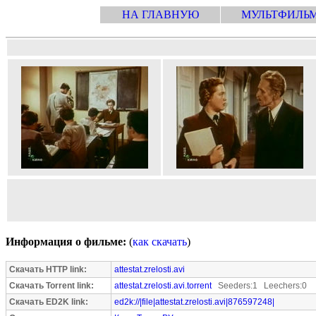
НА ГЛАВНУЮ
МУЛЬТФИЛЬ
Информация о фильме:
(
как скачать
)
Скачать HTTP link:
attestat.zrelosti.avi
Скачать Torrent link:
attestat.zrelosti.avi.torrent
Seeders:1 Leechers:0
Скачать ED2K link:
ed2k://|file|attestat.zrelosti.avi|876597248|