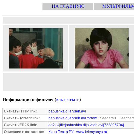
НА ГЛАВНУЮ
МУЛЬТФИЛЬ
Информация о фильме:
(
как скачать
)
Скачать HTTP link:
babushka.dlja.vseh.avi
Скачать Torrent link:
babushka.dlja.vseh.avi.torrent
Seeders:1 Leechers
Скачать ED2K link:
ed2k://|file|babushka.dlja.vseh.avi|733896704|
Описание в каталогах:
Кино-Театр.РУ
www.telenyanya.ru