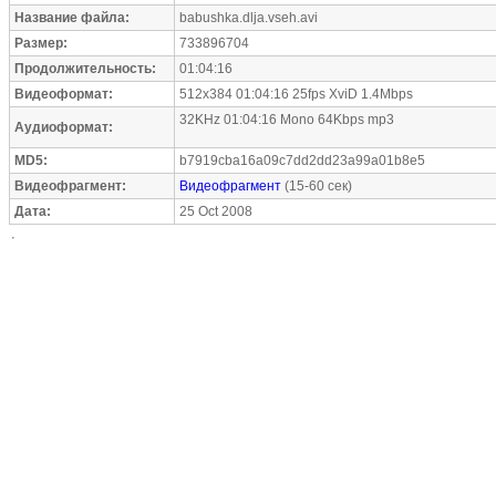
Название файла:
babushka.dlja.vseh.avi
Размер:
733896704
Продолжительность:
01:04:16
Видеоформат:
512x384 01:04:16 25fps XviD 1.4Mbps
32KHz 01:04:16 Mono 64Kbps mp3
Аудиоформат:
MD5:
b7919cba16a09c7dd2dd23a99a01b8e5
Видеофрагмент:
Видеофрагмент
(15-60 сек)
Дата:
25 Oct 2008