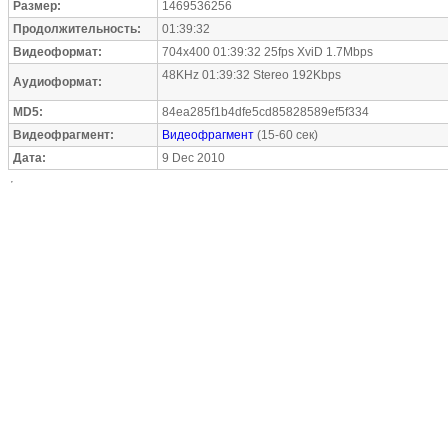
Размер:
1469536256
Продолжительность:
01:39:32
Видеоформат:
704x400 01:39:32 25fps XviD 1.7Mbps
48KHz 01:39:32 Stereo 192Kbps
Аудиоформат:
MD5:
84ea285f1b4dfe5cd85828589ef5f334
Видеофрагмент:
Видеофрагмент
(15-60 сек)
Дата:
9 Dec 2010