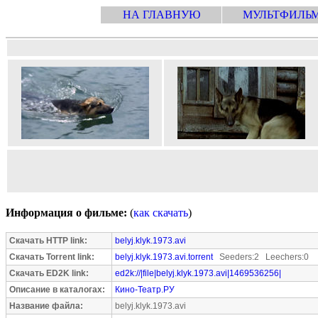
НА ГЛАВНУЮ
МУЛЬТФИЛЬ
Информация о фильме:
(
как скачать
)
Скачать HTTP link:
belyj.klyk.1973.avi
Скачать Torrent link:
belyj.klyk.1973.avi.torrent
Seeders:2 Leechers:0
Скачать ED2K link:
ed2k://|file|belyj.klyk.1973.avi|1469536256|
Описание в каталогах:
Кино-Театр.РУ
Название файла:
belyj.klyk.1973.avi