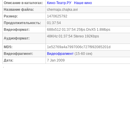
Описание в каталогах:
Кино-Театр.РУ
Наше кино
Название файла:
chernaja.chajka.avi
Размер:
1470625792
Продолжительность:
01:37:54
Видеоформат:
688x512 01:37:54 25fps DivX5 1.8Mbps
48KHz 01:37:54 Stereo 192Kbps
Аудиоформат:
MD5:
1e52769a4a7997006c727f992085201d
Видеофрагмент:
Видеофрагмент
(15-60 сек)
Дата:
7 Jan 2009