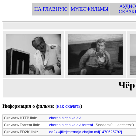
АУДИО
НА ГЛАВНУЮ
МУЛЬТФИЛЬМЫ
СКАЗК
Чёр
Информация о фильме:
(
как скачать
)
Скачать HTTP link:
chernaja.chajka.avi
Скачать Torrent link:
chernaja.chajka.avi.torrent
Seeders:0 Leechers:0
Скачать ED2K link:
ed2k://|file|chernaja.chajka.avi|1470625792|