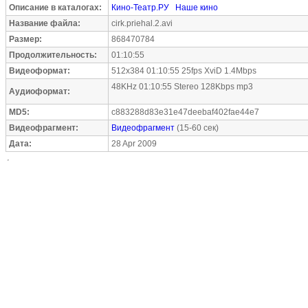
Описание в каталогах:
Кино-Театр.РУ
Наше кино
Название файла:
cirk.priehal.2.avi
Размер:
868470784
Продолжительность:
01:10:55
Видеоформат:
512x384 01:10:55 25fps XviD 1.4Mbps
48KHz 01:10:55 Stereo 128Kbps mp3
Аудиоформат:
MD5:
c883288d83e31e47deebaf402fae44e7
Видеофрагмент:
Видеофрагмент
(15-60 сек)
Дата:
28 Apr 2009