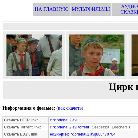
АУДИО
НА ГЛАВНУЮ
МУЛЬТФИЛЬМЫ
СКАЗК
Цирк п
Информация о фильме:
(
как скачать
)
Скачать HTTP link:
cirk.priehal.2.avi
Скачать Torrent link:
cirk.priehal.2.avi.torrent
Seeders:0 Leechers:1
Скачать ED2K link:
ed2k://|file|cirk.priehal.2.avi|868470784|