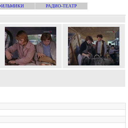
ФИЛЬМИКИ
РАДИО-ТЕАТР