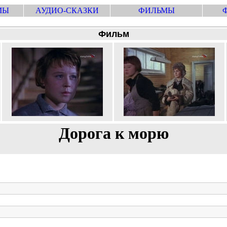
МЫ
АУДИО-СКАЗКИ
ФИЛЬМЫ
Фильм
Дорога к морю