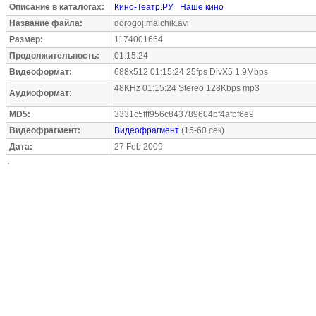
Описание в каталогах:
Кино-Театр.РУ
Наше кино
Название файла:
dorogoj.malchik.avi
Размер:
1174001664
Продолжительность:
01:15:24
Видеоформат:
688x512 01:15:24 25fps DivX5 1.9Mbps
48KHz 01:15:24 Stereo 128Kbps mp3
Аудиоформат:
MD5:
3331c5fff956c843789604bf4afbf6e9
Видеофрагмент:
Видеофрагмент
(15-60 сек)
Дата:
27 Feb 2009