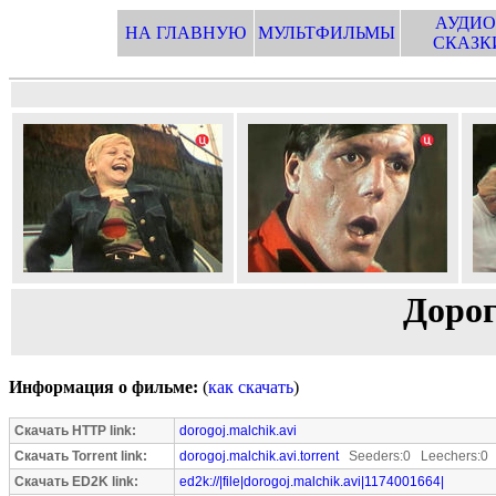
АУДИО
НА ГЛАВНУЮ
МУЛЬТФИЛЬМЫ
СКАЗК
Дорог
Информация о фильме:
(
как скачать
)
Скачать HTTP link:
dorogoj.malchik.avi
Скачать Torrent link:
dorogoj.malchik.avi.torrent
Seeders:0 Leechers:0
Скачать ED2K link:
ed2k://|file|dorogoj.malchik.avi|1174001664|