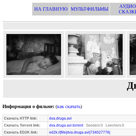
АУДИО
НА ГЛАВНУЮ
МУЛЬТФИЛЬМЫ
СКАЗК
Д
Информация о фильме:
(
как скачать
)
Скачать HTTP link:
dva.druga.avi
Скачать Torrent link:
dva.druga.avi.torrent
Seeders:0 Leechers:0
Скачать ED2K link:
ed2k://|file|dva.druga.avi|734027776|