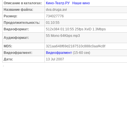
Описание в каталогах:
Кино-Театр.РУ
Наше кино
Название файла:
dva.druga.avi
Размер:
734027776
Продолжительность:
01:10:55
Видеоформат:
512x384 01:10:55 25fps XviD 1.3Mbps
55 Mono 64Kbps mp3
Аудиоформат:
MD5:
321aa648f69d2187510c888c0aaf4c8f
Видеофрагмент:
Видеофрагмент
(15-60 сек)
Дата:
13 Jul 2007