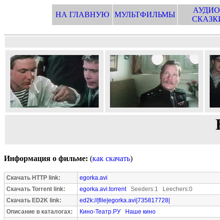
АУДИО
НА ГЛАВНУЮ
МУЛЬТФИЛЬМЫ
СКАЗК
Информация о фильме:
(
как скачать
)
Скачать HTTP link:
egorka.avi
Скачать Torrent link:
egorka.avi.torrent
Seeders:1 Leechers:0
Скачать ED2K link:
ed2k://|file|egorka.avi|735817728|
Описание в каталогах:
Кино-Театр.РУ
Наше кино