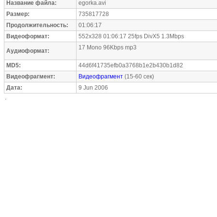
Название файла:
egorka.avi
Размер:
735817728
Продолжительность:
01:06:17
Видеоформат:
552x328 01:06:17 25fps DivX5 1.3Mbps
17 Mono 96Kbps mp3
Аудиоформат:
MD5:
44d6f41735efb0a3768b1e2b430b1d82
Видеофрагмент:
Видеофрагмент
(15-60 сек)
Дата:
9 Jun 2006