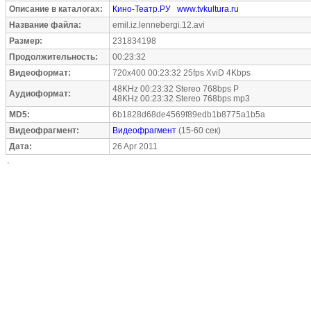
Описание в каталогах:
Кино-Театр.РУ
www.tvkultura.ru
Название файла:
emil.iz.lennebergi.12.avi
Размер:
231834198
Продолжительность:
00:23:32
Видеоформат:
720x400 00:23:32 25fps XviD 4Kbps
48KHz 00:23:32 Stereo 768bps P
Аудиоформат:
48KHz 00:23:32 Stereo 768bps mp3
MD5:
6b1828d68de4569f89edb1b8775a1b5a
Видеофрагмент:
Видеофрагмент
(15-60 сек)
Дата:
26 Apr 2011