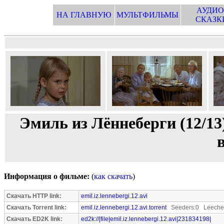
АУДИО
НА ГЛАВНУЮ
МУЛЬТФИЛЬМЫ
СКАЗК
Эмиль из Лённеберги (12/1
Информация о фильме:
(
как скачать
)
Скачать HTTP link:
emil.iz.lennebergi.12.avi
Скачать Torrent link:
emil.iz.lennebergi.12.avi.torrent
Seeders:0 Leecher
Скачать ED2K link:
ed2k://|file|emil.iz.lennebergi.12.avi|231834198|