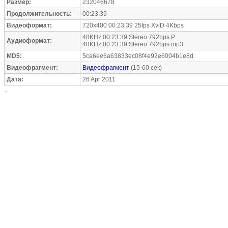
Размер:
232046678
Продолжительность:
00:23:39
Видеоформат:
720x400 00:23:39 25fps XviD 4Kbps
48KHz 00:23:39 Stereo 792bps P
Аудиоформат:
48KHz 00:23:39 Stereo 792bps mp3
MD5:
5ca6ee6a63833ec08f4e92e6004b1e8d
Видеофрагмент:
Видеофрагмент
(15-60 сек)
Дата:
26 Apr 2011