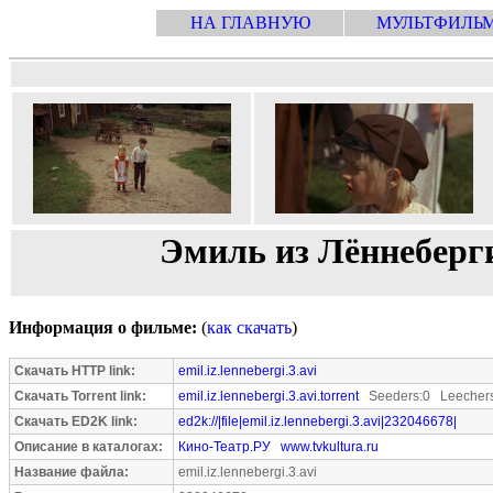
НА ГЛАВНУЮ
МУЛЬТФИЛЬ
Эмиль из Лённеберги
Информация о фильме:
(
как скачать
)
Скачать HTTP link:
emil.iz.lennebergi.3.avi
Скачать Torrent link:
emil.iz.lennebergi.3.avi.torrent
Seeders:0 Leechers
Скачать ED2K link:
ed2k://|file|emil.iz.lennebergi.3.avi|232046678|
Описание в каталогах:
Кино-Театр.РУ
www.tvkultura.ru
Название файла:
emil.iz.lennebergi.3.avi