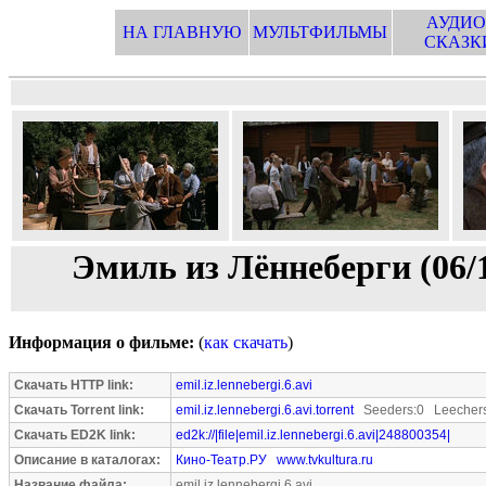
АУДИО
НА ГЛАВНУЮ
МУЛЬТФИЛЬМЫ
СКАЗК
Эмиль из Лённеберги (06/
Информация о фильме:
(
как скачать
)
Скачать HTTP link:
emil.iz.lennebergi.6.avi
Скачать Torrent link:
emil.iz.lennebergi.6.avi.torrent
Seeders:0 Leechers
Скачать ED2K link:
ed2k://|file|emil.iz.lennebergi.6.avi|248800354|
Описание в каталогах:
Кино-Театр.РУ
www.tvkultura.ru
Название файла:
emil.iz.lennebergi.6.avi