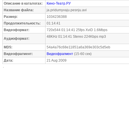
Описание в каталогах:
Кино-Театр.РУ
Название файла:
ja.pridumyvaju.pesnju.avi
Размер:
1034236388
Продолжительность:
01:14:41
Видеоформат:
720x544 01:14:41 25fps XviD 1.6Mbps
48KHz 01:14:41 Stereo 224Kbps mp3
Аудиоформат:
MD5:
54a4a76c68e11851a6a369e303c5d5eb
Видеофрагмент:
Видеофрагмент
(15-60 сек)
Дата:
21 Aug 2009