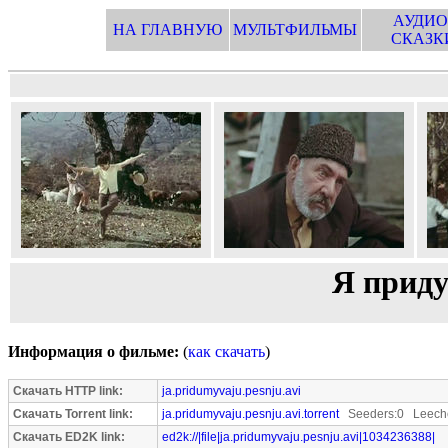
АУДИО
НА ГЛАВНУЮ
МУЛЬТФИЛЬМЫ
СКАЗК
Я прид
Информация о фильме:
(
как скачать
)
Скачать HTTP link:
ja.pridumyvaju.pesnju.avi
Скачать Torrent link:
ja.pridumyvaju.pesnju.avi.torrent
Seeders:0 Leeche
Скачать ED2K link:
ed2k://|file|ja.pridumyvaju.pesnju.avi|1034236388|