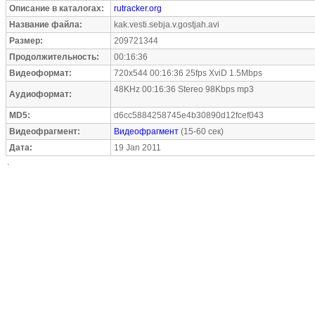
Описание в каталогах:
rutracker.org
Название файла:
kak.vesti.sebja.v.gostjah.avi
Размер:
209721344
Продолжительность:
00:16:36
Видеоформат:
720x544 00:16:36 25fps XviD 1.5Mbps
48KHz 00:16:36 Stereo 98Kbps mp3
Аудиоформат:
MD5:
d6cc5884258745e4b30890d12fcef043
Видеофрагмент:
Видеофрагмент
(15-60 сек)
Дата:
19 Jan 2011