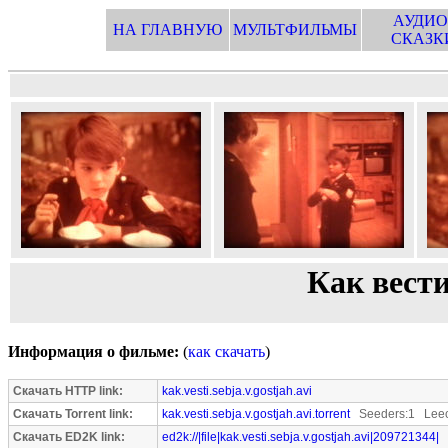
АУДИО
НА ГЛАВНУЮ
МУЛЬТФИЛЬМЫ
СКАЗК
Как вести 
Информация о фильме:
(
как скачать
)
Скачать HTTP link:
kak.vesti.sebja.v.gostjah.avi
Скачать Torrent link:
kak.vesti.sebja.v.gostjah.avi.torrent
Seeders:1 Leec
Скачать ED2K link:
ed2k://|file|kak.vesti.sebja.v.gostjah.avi|209721344|