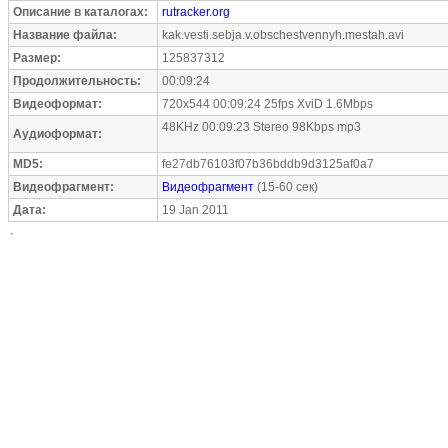
Описание в каталогах:
rutracker.org
Название файла:
kak.vesti.sebja.v.obschestvennyh.mestah.avi
Размер:
125837312
Продолжительность:
00:09:24
Видеоформат:
720x544 00:09:24 25fps XviD 1.6Mbps
48KHz 00:09:23 Stereo 98Kbps mp3
Аудиоформат:
MD5:
fe27db76103f07b36bddb9d3125af0a7
Видеофрагмент:
Видеофрагмент
(15-60 сек)
Дата:
19 Jan 2011