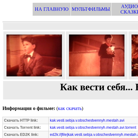
АУДИО
НА ГЛАВНУЮ
МУЛЬТФИЛЬМЫ
СКАЗК
Как вести себя..
Информация о фильме:
(
как скачать
)
Скачать HTTP link:
kak.vesti.sebja.v.obschestvennyh.mestah.avi
Скачать Torrent link:
kak.vesti.sebja.v.obschestvennyh.mestah.avi.torrent
Скачать ED2K link:
ed2k://|file|kak.vesti.sebja.v.obschestvennyh.mesta