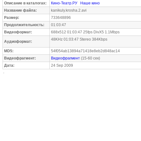
Описание в каталогах:
Кино-Театр.РУ
Наше кино
Название файла:
kanikuly.krosha.2.avi
Размер:
733648896
Продолжительность:
01:03:47
Видеоформат:
688x512 01:03:47 25fps DivX5 1.1Mbps
48KHz 01:03:47 Stereo 384Kbps
Аудиоформат:
MD5:
54f054ab13894a71418e8eb2d848ac14
Видеофрагмент:
Видеофрагмент
(15-60 сек)
Дата:
24 Sep 2009