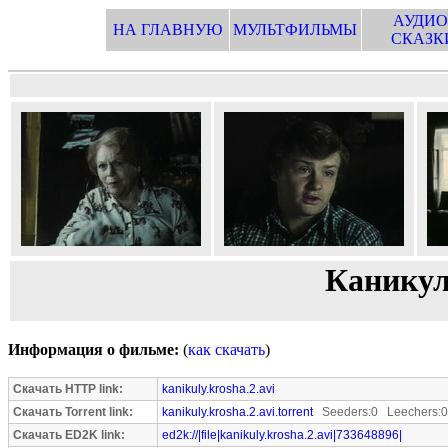
АУДИО
НА ГЛАВНУЮ
МУЛЬТФИЛЬМЫ
СКАЗК
Каникул
Информация о фильме:
(
как скачать
)
Скачать HTTP link:
kanikuly.krosha.2.avi
Скачать Torrent link:
kanikuly.krosha.2.avi.torrent
Seeders:0 Leechers:0
Скачать ED2K link:
ed2k://|file|kanikuly.krosha.2.avi|733648896|