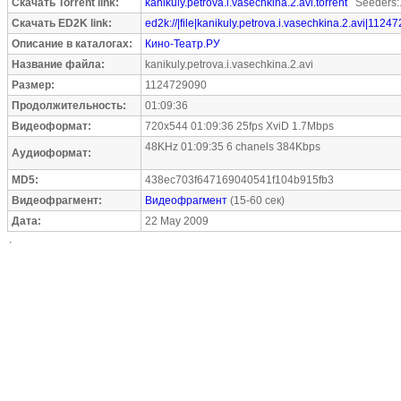
Скачать Torrent link:
kanikuly.petrova.i.vasechkina.2.avi.torrent
Seeders:
Скачать ED2K link:
ed2k://|file|kanikuly.petrova.i.vasechkina.2.avi|1124
Описание в каталогах:
Кино-Театр.РУ
Название файла:
kanikuly.petrova.i.vasechkina.2.avi
Размер:
1124729090
Продолжительность:
01:09:36
Видеоформат:
720x544 01:09:36 25fps XviD 1.7Mbps
48KHz 01:09:35 6 chanels 384Kbps
Аудиоформат:
MD5:
438ec703f647169040541f104b915fb3
Видеофрагмент:
Видеофрагмент
(15-60 сек)
Дата:
22 May 2009