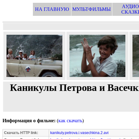
АУДИО
НА ГЛАВНУЮ
МУЛЬТФИЛЬМЫ
СКАЗК
Каникулы Петрова и Васечк
Информация о фильме:
(
как скачать
)
Скачать HTTP link:
kanikuly.petrova.i.vasechkina.2.avi