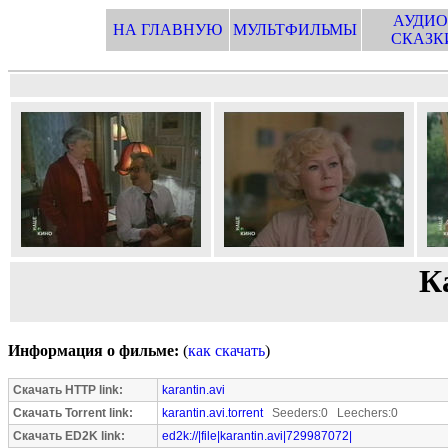
АУДИО
НА ГЛАВНУЮ
МУЛЬТФИЛЬМЫ
СКАЗК
К
Информация о фильме:
(
как скачать
)
Скачать HTTP link:
karantin.avi
Скачать Torrent link:
karantin.avi.torrent
Seeders:0 Leechers:0
Скачать ED2K link:
ed2k://|file|karantin.avi|729987072|