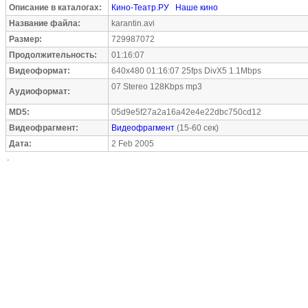
Описание в каталогах:
Кино-Театр.РУ
Наше кино
Название файла:
karantin.avi
Размер:
729987072
Продолжительность:
01:16:07
Видеоформат:
640x480 01:16:07 25fps DivX5 1.1Mbps
07 Stereo 128Kbps mp3
Аудиоформат:
MD5:
05d9e5f27a2a16a42e4e22dbc750cd12
Видеофрагмент:
Видеофрагмент
(15-60 сек)
Дата:
2 Feb 2005