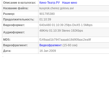
Описание в каталогах:
Кино-Театр.РУ
Наше кино
Название файла:
kuvyrok.cherez.golovu.avi
Размер:
901795380
Продолжительность:
01:10:39
Видеоформат:
640x480 01:10:39 25fps DivX5 1.5Mbps
48KHz 01:10:39 Stereo 192Kbps
Аудиоформат:
MD5:
f149aad1b7947aaaab18d90faac2ea9f
Видеофрагмент:
Видеофрагмент
(15-60 сек)
Дата:
16 Jan 2009