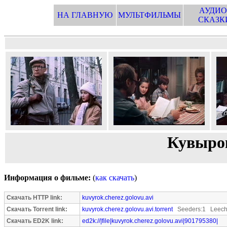
АУДИО
НА ГЛАВНУЮ
МУЛЬТФИЛЬМЫ
СКАЗК
Кувырок
Информация о фильме:
(
как скачать
)
Скачать HTTP link:
kuvyrok.cherez.golovu.avi
Скачать Torrent link:
kuvyrok.cherez.golovu.avi.torrent
Seeders:1 Leech
Скачать ED2K link:
ed2k://|file|kuvyrok.cherez.golovu.avi|901795380|