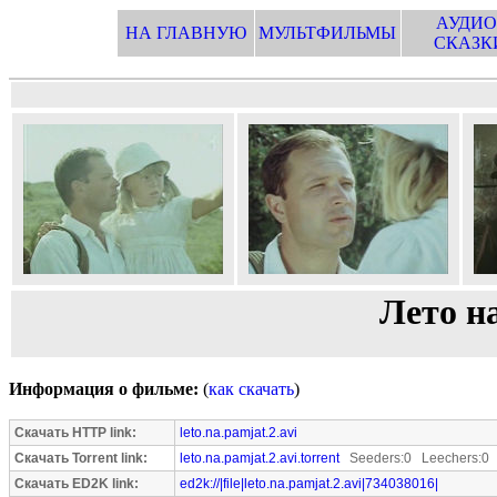
АУДИО
НА ГЛАВНУЮ
МУЛЬТФИЛЬМЫ
СКАЗК
Лето на
Информация о фильме:
(
как скачать
)
Скачать HTTP link:
leto.na.pamjat.2.avi
Скачать Torrent link:
leto.na.pamjat.2.avi.torrent
Seeders:0 Leechers:0
Скачать ED2K link:
ed2k://|file|leto.na.pamjat.2.avi|734038016|