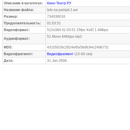
Описание в каталогах:
Кино-Театр.РУ
Название файла:
leto.na.pamjat.2.avi
Размер:
734038016
Продолжительность:
01:03:51
Видеоформат:
512x384 01:03:51 25fps XviD 1.4Mbps
51 Mono 64Kbps mp3
Аудиоформат:
MD5:
43105026c2824ef0a58dfc94c249b731
Видеофрагмент:
Видеофрагмент
(15-60 сек)
Дата:
31 Jan 2008