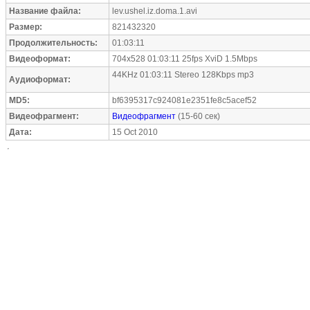
Название файла:
lev.ushel.iz.doma.1.avi
Размер:
821432320
Продолжительность:
01:03:11
Видеоформат:
704x528 01:03:11 25fps XviD 1.5Mbps
44KHz 01:03:11 Stereo 128Kbps mp3
Аудиоформат:
MD5:
bf6395317c924081e2351fe8c5acef52
Видеофрагмент:
Видеофрагмент
(15-60 сек)
Дата:
15 Oct 2010