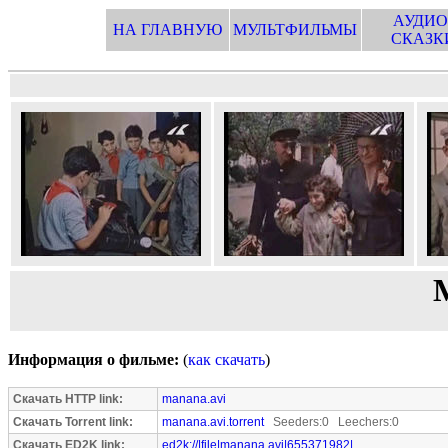
АУДИО
НА ГЛАВНУЮ
МУЛЬТФИЛЬМЫ
СКАЗК
Информация о фильме:
(
как скачать
)
Скачать HTTP link:
manana.avi
Скачать Torrent link:
manana.avi.torrent
Seeders:0 Leechers:0
Скачать ED2K link:
ed2k://|file|manana.avi|655371982|