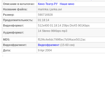
Описание в каталогах:
Кино-Театр.РУ
Наше кино
Название файла:
marinka.i.janka.avi
Размер:
590716928
Продолжительность:
01:18:14
Видеоформат:
512x400 01:18:14 25fps DivX5 901Kbps
14 Stereo 96Kbps mp3
Аудиоформат:
MD5:
f52f4c4e6dc799f0ec7b5f4ace5012ac
Видеофрагмент:
Видеофрагмент
(15-60 сек)
Дата:
9 Apr 2004