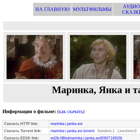
АУДИО
НА ГЛАВНУЮ
МУЛЬТФИЛЬМЫ
СКАЗК
Маринка, Янка и т
Информация о фильме:
(
как скачать
)
Скачать HTTP link:
marinka.i.janka.avi
Скачать Torrent link:
marinka.i.janka.avi.torrent
Seeders:1 Leechers:0
Скачать ED2K link:
ed2k://|file|marinka.i.janka.avi|590716928|