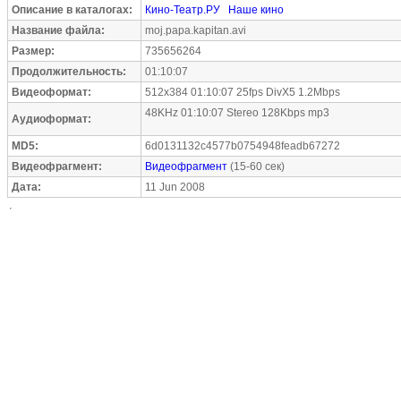
Описание в каталогах:
Кино-Театр.РУ
Наше кино
Название файла:
moj.papa.kapitan.avi
Размер:
735656264
Продолжительность:
01:10:07
Видеоформат:
512x384 01:10:07 25fps DivX5 1.2Mbps
48KHz 01:10:07 Stereo 128Kbps mp3
Аудиоформат:
MD5:
6d0131132c4577b0754948feadb67272
Видеофрагмент:
Видеофрагмент
(15-60 сек)
Дата:
11 Jun 2008