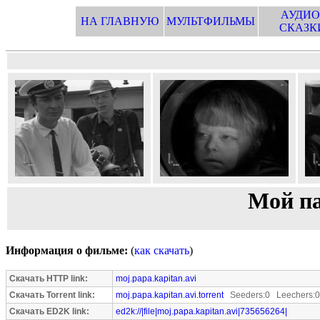
АУДИО
НА ГЛАВНУЮ
МУЛЬТФИЛЬМЫ
СКАЗК
Мой па
Информация о фильме:
(
как скачать
)
Скачать HTTP link:
moj.papa.kapitan.avi
Скачать Torrent link:
moj.papa.kapitan.avi.torrent
Seeders:0 Leechers:0
Скачать ED2K link:
ed2k://|file|moj.papa.kapitan.avi|735656264|