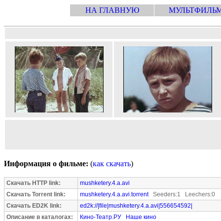
НА ГЛАВНУЮ
МУЛЬТФИЛЬ
Информация о фильме:
(
как скачать
)
Скачать HTTP link:
mushketery.4.a.avi
Скачать Torrent link:
mushketery.4.a.avi.torrent
Seeders:1 Leechers:0
Скачать ED2K link:
ed2k://|file|mushketery.4.a.avi|556654592|
Описание в каталогах:
Кино-Театр.РУ
Наше кино