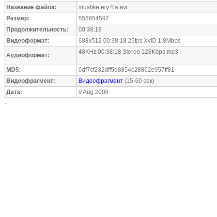
Название файла:
mushketery.4.a.avi
Размер:
556654592
Продолжительность:
00:38:18
Видеоформат:
688x512 00:38:18 25fps XviD 1.8Mbps
48KHz 00:38:18 Stereo 128Kbps mp3
Аудиоформат:
MD5:
0df7cf232dff5d8854c28862e957ff81
Видеофрагмент:
Видеофрагмент
(15-60 сек)
Дата:
9 Aug 2008