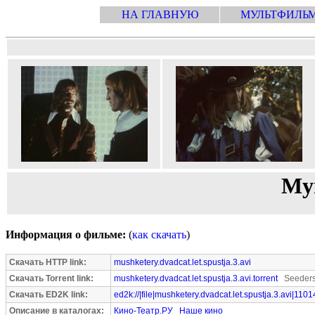
НА ГЛАВНУЮ
МУЛЬТФИЛЬ
Муш
Информация о фильме:
(
как скачать
)
Скачать HTTP link:
mushketery.dvadcat.let.spustja.3.avi
Скачать Torrent link:
mushketery.dvadcat.let.spustja.3.avi.torrent
Seeders
Скачать ED2K link:
ed2k://|file|mushketery.dvadcat.let.spustja.3.avi|110
Описание в каталогах:
Кино-Театр.РУ
Наше кино