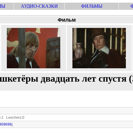
МЫ
АУДИО-СКАЗКИ
ФИЛЬМЫ
Фильм
кетёры двадцать лет спустя (
:1 Leechers:0
1469696|