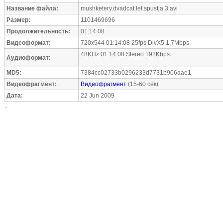
Название файла:
mushketery.dvadcat.let.spustja.3.avi
Размер:
1101469696
Продолжительность:
01:14:08
Видеоформат:
720x544 01:14:08 25fps DivX5 1.7Mbps
48KHz 01:14:08 Stereo 192Kbps
Аудиоформат:
MD5:
7384cc02733b0296233d7731b906aae1
Видеофрагмент:
Видеофрагмент
(15-60 сек)
Дата:
22 Jun 2009