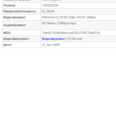
Размер:
736526336
Продолжительность:
01:26:00
Видеоформат:
640x416 01:26:00 25fps DivX5 1Mbps
00 Stereo 128Kbps mp3
Аудиоформат:
MD5:
70e647929d09be2aa0261378279d071b
Видеофрагмент:
Видеофрагмент
(15-60 сек)
Дата:
21 Jan 2008