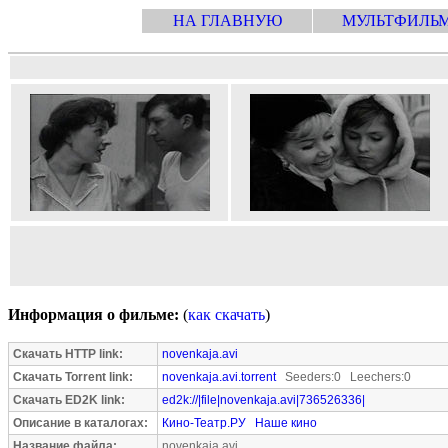
НА ГЛАВНУЮ
МУЛЬТФИЛЬ
Информация о фильме:
(
как скачать
)
Скачать HTTP link:
novenkaja.avi
Скачать Torrent link:
novenkaja.avi.torrent
Seeders:0 Leechers:0
Скачать ED2K link:
ed2k://|file|novenkaja.avi|736526336|
Описание в каталогах:
Кино-Театр.РУ
Наше кино
Название файла:
novenkaja.avi