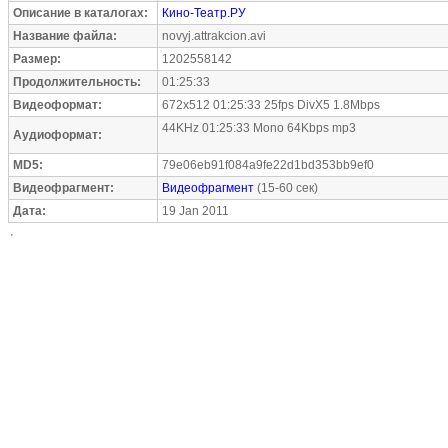
Описание в каталогах:
Кино-Театр.РУ
Название файла:
novyj.attrakcion.avi
Размер:
1202558142
Продолжительность:
01:25:33
Видеоформат:
672x512 01:25:33 25fps DivX5 1.8Mbps
44KHz 01:25:33 Mono 64Kbps mp3
Аудиоформат:
MD5:
79e06eb91f084a9fe22d1bd353bb9ef0
Видеофрагмент:
Видеофрагмент
(15-60 сек)
Дата:
19 Jan 2011