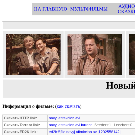
АУДИО
НА ГЛАВНУЮ
МУЛЬТФИЛЬМЫ
СКАЗК
Новый
Информация о фильме:
(
как скачать
)
Скачать HTTP link:
novyj.attrakcion.avi
Скачать Torrent link:
novyj.attrakcion.avi.torrent
Seeders:1 Leechers:0
Скачать ED2K link:
ed2k://|file|novyj.attrakcion.avi|1202558142|