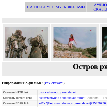
АУДИО
НА ГЛАВНУЮ
МУЛЬТФИЛЬМЫ
СКАЗК
Остров р
Информация о фильме:
(
как скачать
)
Скачать HTTP link:
ostrov.rzhavogo.generala.avi
Скачать Torrent link:
ostrov.rzhavogo.generala.avi.torrent
Seeders:1 Lee
Скачать ED2K link:
ed2k://|file|ostrov.rzhavogo.generala.avi|735870976|