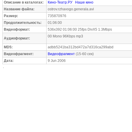
Описание в каталогах:
Кино-Театр.РУ
Наше кино
Название файла:
ostrov.rzhavogo.generala.avi
Размер:
735870976
Продолжительность:
01:06:00
Видеоформат:
536x392 01:06:00 25fps DivX5 1.3Mbps
00 Mono 96Kbps mp3
Аудиоформат:
MD5:
adbb5241ba312bd472a7d316ca299abd
Видеофрагмент:
Видеофрагмент
(15-60 сек)
Дата:
9 Jun 2006