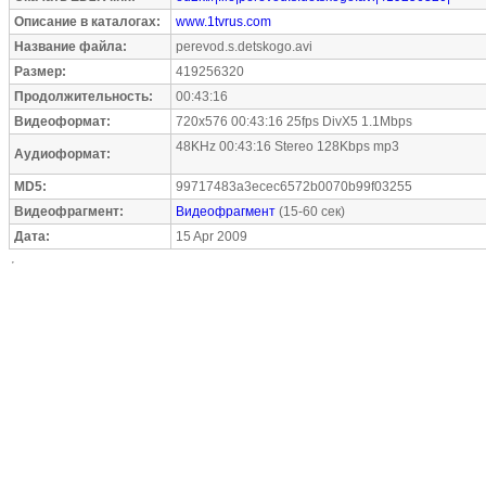
Описание в каталогах:
www.1tvrus.com
Название файла:
perevod.s.detskogo.avi
Размер:
419256320
Продолжительность:
00:43:16
Видеоформат:
720x576 00:43:16 25fps DivX5 1.1Mbps
48KHz 00:43:16 Stereo 128Kbps mp3
Аудиоформат:
MD5:
99717483a3ecec6572b0070b99f03255
Видеофрагмент:
Видеофрагмент
(15-60 сек)
Дата:
15 Apr 2009