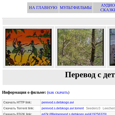
АУДИО
НА ГЛАВНУЮ
МУЛЬТФИЛЬМЫ
СКАЗК
Перевод с де
Информация о фильме:
(
как скачать
)
Скачать HTTP link:
perevod.s.detskogo.avi
Скачать Torrent link:
perevod.s.detskogo.avi.torrent
Seeders:0 Leechers
Скачать ED2K link:
ed2k://|file|perevod.s.detskogo.avi|419256320|