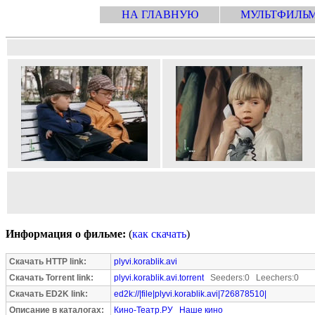
НА ГЛАВНУЮ
МУЛЬТФИЛЬ
Информация о фильме:
(
как скачать
)
Скачать HTTP link:
plyvi.korablik.avi
Скачать Torrent link:
plyvi.korablik.avi.torrent
Seeders:0 Leechers:0
Скачать ED2K link:
ed2k://|file|plyvi.korablik.avi|726878510|
Описание в каталогах:
Кино-Театр.РУ
Наше кино