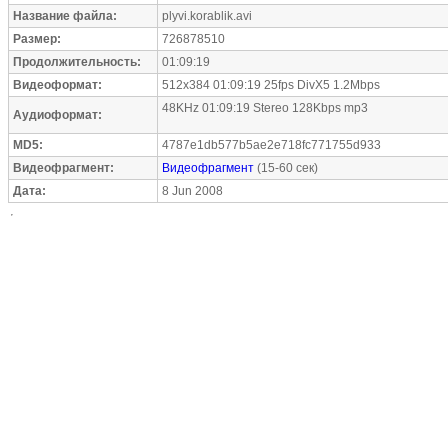
Название файла:
plyvi.korablik.avi
Размер:
726878510
Продолжительность:
01:09:19
Видеоформат:
512x384 01:09:19 25fps DivX5 1.2Mbps
48KHz 01:09:19 Stereo 128Kbps mp3
Аудиоформат:
MD5:
4787e1db577b5ae2e718fc771755d933
Видеофрагмент:
Видеофрагмент
(15-60 сек)
Дата:
8 Jun 2008