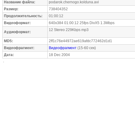
Название файла:
podarok.chernogo.kolduna.avi
Размер:
738404352
Продолжительность:
01:00:12
Видеоформат:
640x384 01:00:12 25fps DivX5 1.3Mbps
12 Stereo 229Kbps mp3
Аудиоформат:
MD5:
2ff1c76e44972ae619afdc772462d1d1
Видеофрагмент:
Видеофрагмент
(15-60 сек)
Дата:
18 Dec 2004