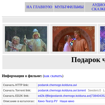
АУДИО
НА ГЛАВНУЮ
МУЛЬТФИЛЬМЫ
СКАЗК
Подарок 
Информация о фильме:
(
как скачать
)
Скачать HTTP link:
podarok.chernogo.kolduna.avi
Скачать Torrent link:
podarok.chernogo.kolduna.avi.torrent
Seeders:0 Le
Скачать ED2K link:
ed2k://|file|podarok.chernogo.kolduna.avi|73840435
Описание в каталогах:
Кино-Театр.РУ
Наше кино