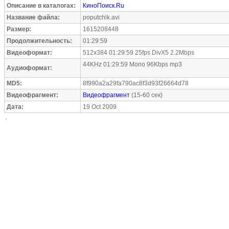
Описание в каталогах:
КиноПоиск.Ru
Название файла:
poputchik.avi
Размер:
1615208448
Продолжительность:
01:29:59
Видеоформат:
512x384 01:29:59 25fps DivX5 2.2Mbps
44KHz 01:29:59 Mono 96Kbps mp3
Аудиоформат:
MD5:
8f990a2a29fa790ac8f3d93f26664d78
Видеофрагмент:
Видеофрагмент
(15-60 сек)
Дата:
19 Oct 2009