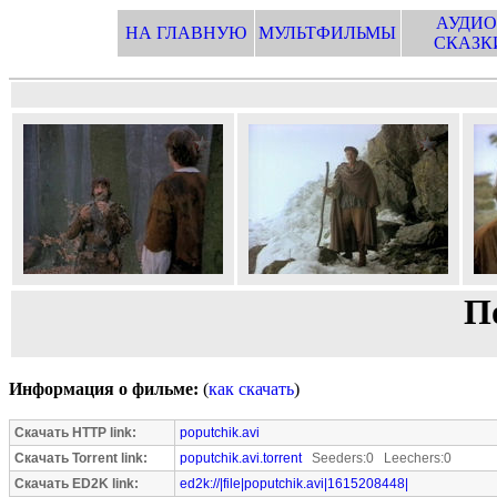
АУДИО
НА ГЛАВНУЮ
МУЛЬТФИЛЬМЫ
СКАЗК
П
Информация о фильме:
(
как скачать
)
Скачать HTTP link:
poputchik.avi
Скачать Torrent link:
poputchik.avi.torrent
Seeders:0 Leechers:0
Скачать ED2K link:
ed2k://|file|poputchik.avi|1615208448|