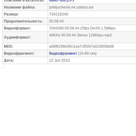
Описание в каталогах:
Кино-Театр.РУ
Название файла:
prikljuchenie.ne.udalos.avi
Размер:
734218240
Продолжительность:
00:58:44
Видеоформат:
704x560 00:58:44 25fps DivX5 1.5Mbps
48KHz 00:58:44 Stereo 128Kbps mp3
Аудиоформат:
MD5:
a08f6298e90c1ea7cf9397e0c5809b88
Видеофрагмент:
Видеофрагмент
(15-60 сек)
Дата:
22 Jun 2010