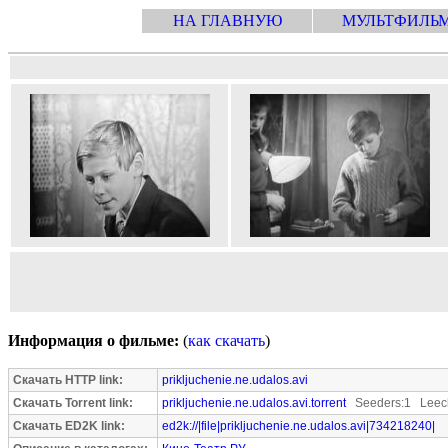
НА ГЛАВНУЮ
МУЛЬТФИЛЬ
Информация о фильме:
(
как скачать
)
Скачать HTTP link:
prikljuchenie.ne.udalos.avi
Скачать Torrent link:
prikljuchenie.ne.udalos.avi.torrent
Seeders:1 Leech
Скачать ED2K link:
ed2k://|file|prikljuchenie.ne.udalos.avi|734218240|