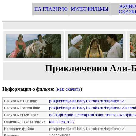
АУДИО
НА ГЛАВНУЮ
МУЛЬТФИЛЬМЫ
СКАЗК
Приключения Али-Б
Информация о фильме:
(
как скачать
)
Скачать HTTP link:
prikljuchenija.ali.baby.i.soroka.razbojnikov.avi
Скачать Torrent link:
prikljuchenija.ali.baby.i.soroka.razbojnikov.avi.torrent
Скачать ED2K link:
ed2k://|file|prikljuchenija.ali.baby.i.soroka.razbojni
Описание в каталогах:
Кино-Театр.РУ
Название файла:
prikljuchenija.ali.baby.i.soroka.razbojnikov.avi