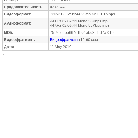
Размер:
1289945088
Продолжительность:
02:09:44
Видеоформат:
720x312 02:09:44 25fps XviD 1.1Mbps
44KHz 02:09:44 Mono 56Kbps mp3
Аудиоформат:
44KHz 02:09:44 Mono 56Kbps mp3
MD5:
75f76fedeb664c1bb1abe3dfad7af01b
Видеофрагмент:
Видеофрагмент
(15-60 сек)
Дата:
11 May 2010