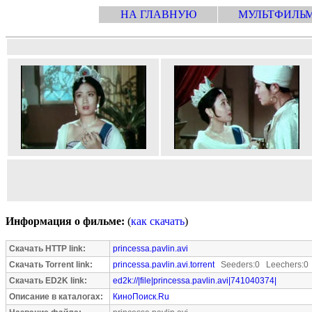
НА ГЛАВНУЮ
МУЛЬТФИЛЬ
Информация о фильме:
(
как скачать
)
Скачать HTTP link:
princessa.pavlin.avi
Скачать Torrent link:
princessa.pavlin.avi.torrent
Seeders:0 Leechers:0
Скачать ED2K link:
ed2k://|file|princessa.pavlin.avi|741040374|
Описание в каталогах:
КиноПоиск.Ru