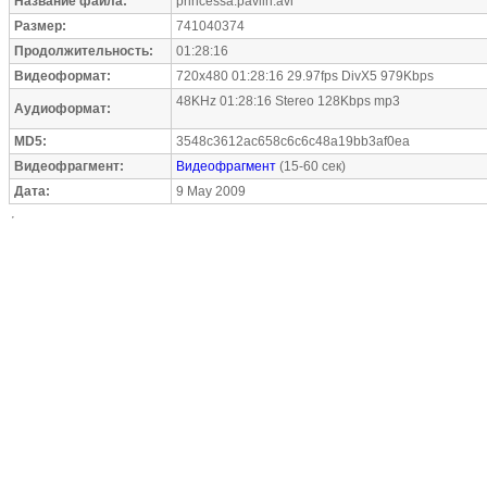
Название файла:
princessa.pavlin.avi
Размер:
741040374
Продолжительность:
01:28:16
Видеоформат:
720x480 01:28:16 29.97fps DivX5 979Kbps
48KHz 01:28:16 Stereo 128Kbps mp3
Аудиоформат:
MD5:
3548c3612ac658c6c6c48a19bb3af0ea
Видеофрагмент:
Видеофрагмент
(15-60 сек)
Дата:
9 May 2009