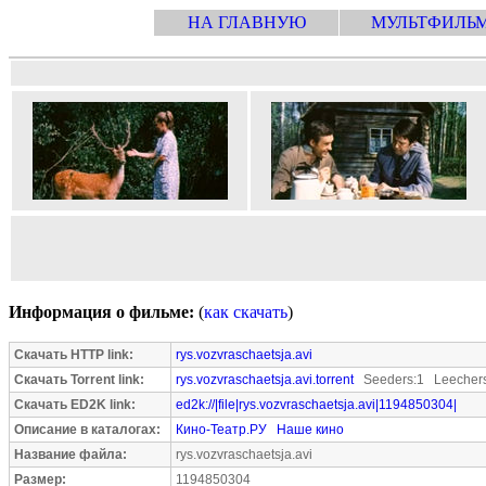
НА ГЛАВНУЮ
МУЛЬТФИЛЬ
Информация о фильме:
(
как скачать
)
Скачать HTTP link:
rys.vozvraschaetsja.avi
Скачать Torrent link:
rys.vozvraschaetsja.avi.torrent
Seeders:1 Leechers
Скачать ED2K link:
ed2k://|file|rys.vozvraschaetsja.avi|1194850304|
Описание в каталогах:
Кино-Театр.РУ
Наше кино
Название файла:
rys.vozvraschaetsja.avi
Размер:
1194850304