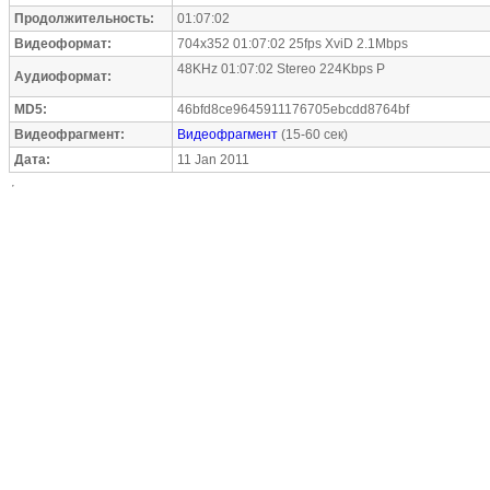
Продолжительность:
01:07:02
Видеоформат:
704x352 01:07:02 25fps XviD 2.1Mbps
48KHz 01:07:02 Stereo 224Kbps P
Аудиоформат:
MD5:
46bfd8ce9645911176705ebcdd8764bf
Видеофрагмент:
Видеофрагмент
(15-60 сек)
Дата:
11 Jan 2011