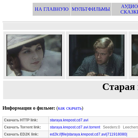
АУДИО
НА ГЛАВНУЮ
МУЛЬТФИЛЬМЫ
СКАЗК
Старая 
Информация о фильме:
(
как скачать
)
Скачать HTTP link:
staraya.krepost.cd7.avi
Скачать Torrent link:
staraya.krepost.cd7.avi.torrent
Seeders:0 Leechers
Скачать ED2K link:
ed2k://|file|staraya.krepost.cd7.avi|711918080|