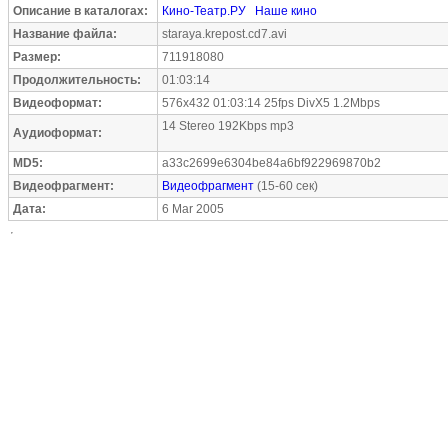
Описание в каталогах:
Кино-Театр.РУ
Наше кино
Название файла:
staraya.krepost.cd7.avi
Размер:
711918080
Продолжительность:
01:03:14
Видеоформат:
576x432 01:03:14 25fps DivX5 1.2Mbps
14 Stereo 192Kbps mp3
Аудиоформат:
MD5:
a33c2699e6304be84a6bf922969870b2
Видеофрагмент:
Видеофрагмент
(15-60 сек)
Дата:
6 Mar 2005