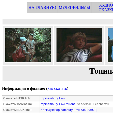
АУДИО
НА ГЛАВНУЮ
МУЛЬТФИЛЬМЫ
СКАЗК
Топин
Информация о фильме:
(
как скачать
)
Скачать HTTP link:
topinambury.1.avi
Скачать Torrent link:
topinambury.1.avi.torrent
Seeders:0 Leechers:0
Скачать ED2K link:
ed2k://|file|topinambury.1.avi|734033920|