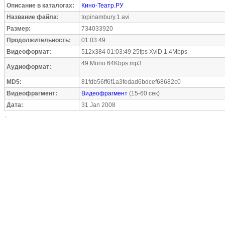
Описание в каталогах:
Кино-Театр.РУ
Название файла:
topinambury.1.avi
Размер:
734033920
Продолжительность:
01:03:49
Видеоформат:
512x384 01:03:49 25fps XviD 1.4Mbps
49 Mono 64Kbps mp3
Аудиоформат:
MD5:
81fdb56ff6f1a3fedad6bdcef68682c0
Видеофрагмент:
Видеофрагмент
(15-60 сек)
Дата:
31 Jan 2008