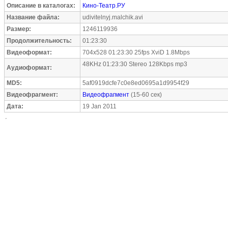
Описание в каталогах:
Кино-Театр.РУ
Название файла:
udivitelnyj.malchik.avi
Размер:
1246119936
Продолжительность:
01:23:30
Видеоформат:
704x528 01:23:30 25fps XviD 1.8Mbps
48KHz 01:23:30 Stereo 128Kbps mp3
Аудиоформат:
MD5:
5af0919dcfe7c0e8ed0695a1d9954f29
Видеофрагмент:
Видеофрагмент
(15-60 сек)
Дата:
19 Jan 2011