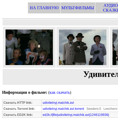
АУДИО
НА ГЛАВНУЮ
МУЛЬТФИЛЬМЫ
СКАЗК
Удивите
Информация о фильме:
(
как скачать
)
Скачать HTTP link:
udivitelnyj.malchik.avi
Скачать Torrent link:
udivitelnyj.malchik.avi.torrent
Seeders:0 Leechers:
Скачать ED2K link:
ed2k://|file|udivitelnyj.malchik.avi|1246119936|