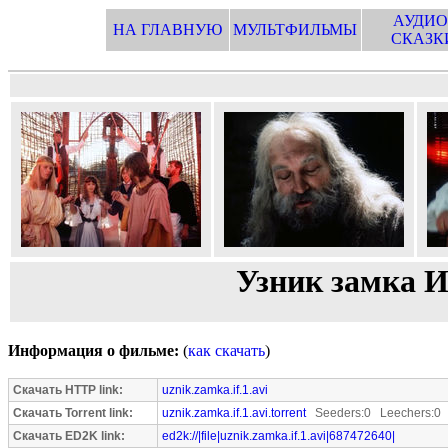
АУДИО
НА ГЛАВНУЮ
МУЛЬТФИЛЬМЫ
СКАЗК
Узник замка И
Информация о фильме:
(
как скачать
)
Скачать HTTP link:
uznik.zamka.if.1.avi
Скачать Torrent link:
uznik.zamka.if.1.avi.torrent
Seeders:0 Leechers:0
Скачать ED2K link:
ed2k://|file|uznik.zamka.if.1.avi|687472640|