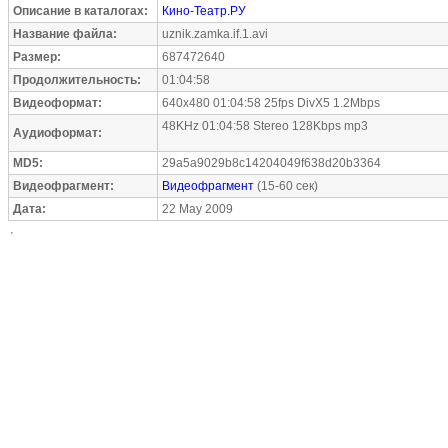
Описание в каталогах:
Кино-Театр.РУ
Название файла:
uznik.zamka.if.1.avi
Размер:
687472640
Продолжительность:
01:04:58
Видеоформат:
640x480 01:04:58 25fps DivX5 1.2Mbps
48KHz 01:04:58 Stereo 128Kbps mp3
Аудиоформат:
MD5:
29a5a9029b8c14204049f638d20b3364
Видеофрагмент:
Видеофрагмент
(15-60 сек)
Дата:
22 May 2009