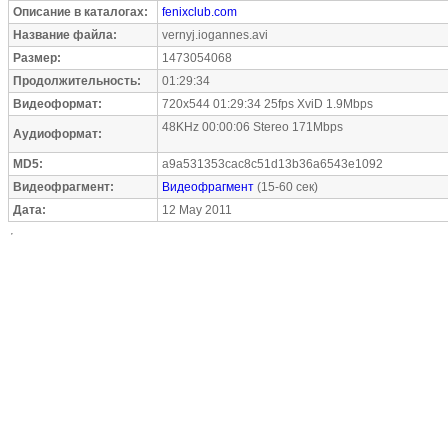
Описание в каталогах:
fenixclub.com
Название файла:
vernyj.iogannes.avi
Размер:
1473054068
Продолжительность:
01:29:34
Видеоформат:
720x544 01:29:34 25fps XviD 1.9Mbps
48KHz 00:00:06 Stereo 171Mbps
Аудиоформат:
MD5:
a9a531353cac8c51d13b36a6543e1092
Видеофрагмент:
Видеофрагмент
(15-60 сек)
Дата:
12 May 2011