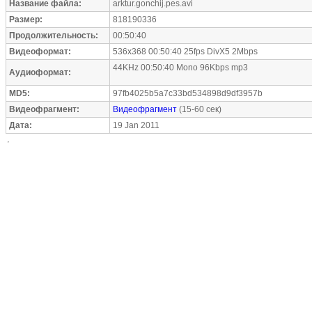
Название файла:
arktur.gonchij.pes.avi
Размер:
818190336
Продолжительность:
00:50:40
Видеоформат:
536x368 00:50:40 25fps DivX5 2Mbps
44KHz 00:50:40 Mono 96Kbps mp3
Аудиоформат:
MD5:
97fb4025b5a7c33bd534898d9df3957b
Видеофрагмент:
Видеофрагмент
(15-60 сек)
Дата:
19 Jan 2011