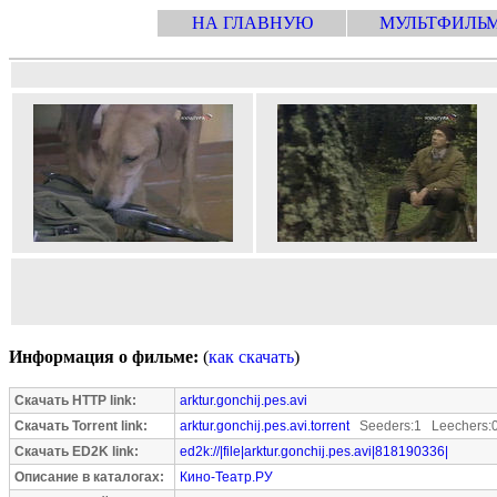
НА ГЛАВНУЮ
МУЛЬТФИЛЬ
Информация о фильме:
(
как скачать
)
Скачать HTTP link:
arktur.gonchij.pes.avi
Скачать Torrent link:
arktur.gonchij.pes.avi.torrent
Seeders:1 Leechers:
Скачать ED2K link:
ed2k://|file|arktur.gonchij.pes.avi|818190336|
Описание в каталогах:
Кино-Театр.РУ