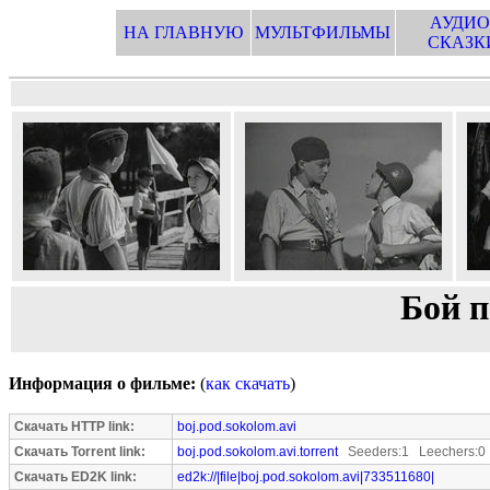
АУДИО
НА ГЛАВНУЮ
МУЛЬТФИЛЬМЫ
СКАЗК
Бой 
Информация о фильме:
(
как скачать
)
Скачать HTTP link:
boj.pod.sokolom.avi
Скачать Torrent link:
boj.pod.sokolom.avi.torrent
Seeders:1 Leechers:0
Скачать ED2K link:
ed2k://|file|boj.pod.sokolom.avi|733511680|