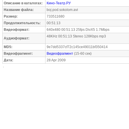
Описание в каталогах:
Кино-Театр.РУ
Название файла:
boj.pod.sokolom.avi
Размер:
733511680
Продолжительность:
00:51:13
Видеоформат:
640x480 00:51:13 25fps DivX5 1.7Mbps
48KHz 00:51:13 Stereo 128Kbps mp3
Аудиоформат:
MD5:
9e7dd5337cf72c145ce49011bf350414
Видеофрагмент:
Видеофрагмент
(15-60 сек)
Дата:
28 Apr 2009