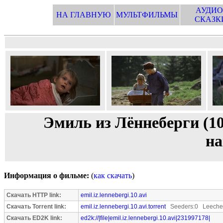
АУДИО
НА ГЛАВНУЮ
МУЛЬТФИЛЬМЫ
СКАЗК
Эмиль из Лённеберги (10
на
Информация о фильме:
(
как скачать
)
Скачать HTTP link:
emil.iz.lennebergi.10.avi
Скачать Torrent link:
emil.iz.lennebergi.10.avi.torrent
Seeders:0 Leecher
Скачать ED2K link:
ed2k://|file|emil.iz.lennebergi.10.avi|231997178|