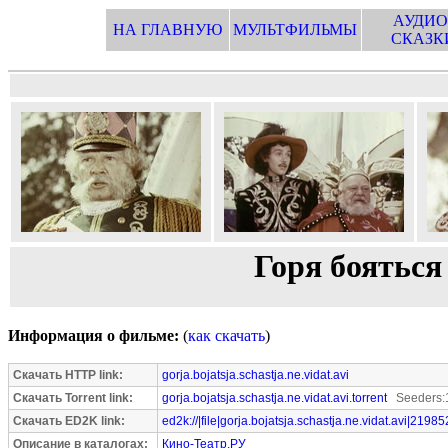
АУДИО
НА ГЛАВНУЮ
МУЛЬТФИЛЬМЫ
СКАЗК
Горя бояться 
Информация о фильме:
(
как скачать
)
Скачать HTTP link:
gorja.bojatsja.schastja.ne.vidat.avi
Скачать Torrent link:
gorja.bojatsja.schastja.ne.vidat.avi.torrent
Seeders:1
Скачать ED2K link:
ed2k://|file|gorja.bojatsja.schastja.ne.vidat.avi|2198
Описание в каталогах:
Кино-Театр.РУ