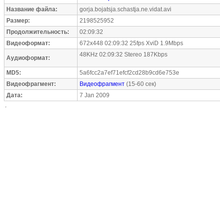
Название файла:
gorja.bojatsja.schastja.ne.vidat.avi
Размер:
2198525952
Продолжительность:
02:09:32
Видеоформат:
672x448 02:09:32 25fps XviD 1.9Mbps
48KHz 02:09:32 Stereo 187Kbps
Аудиоформат:
MD5:
5a6fcc2a7ef71efcf2cd28b9cd6e753e
Видеофрагмент:
Видеофрагмент
(15-60 сек)
Дата:
7 Jan 2009